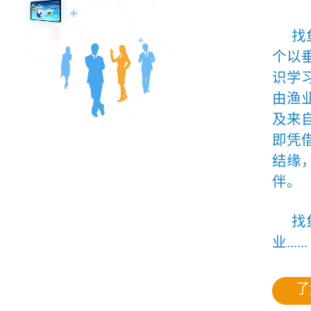
找
个以
识学
由渔
及来
即凭
结缘
伴。
找
业......
了